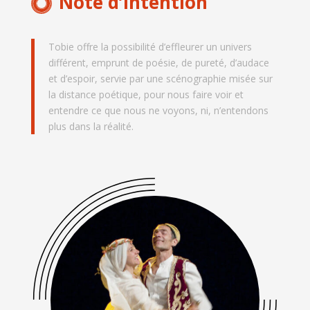
Note d’intention
Tobie offre la possibilité d’effleurer un univers
différent, emprunt de poésie, de pureté, d’audace
et d’espoir, servie par une scénographie misée sur
la distance poétique, pour nous faire voir et
entendre ce que nous ne voyons, ni, n’entendons
plus dans la réalité.